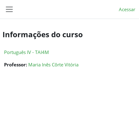
Ir para o conteúdo principal
Acessar
Painel lateral
Informações do curso
Português IV - TAI4M
Professor:
Maria Inês Côrte Vitória