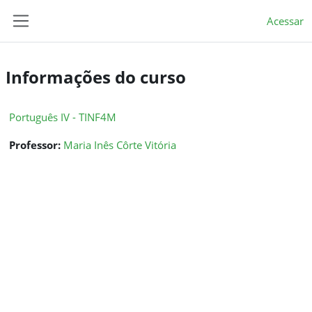
Ir para o conteúdo principal
Acessar
Painel lateral
Informações do curso
Português IV - TINF4M
Professor:
Maria Inês Côrte Vitória