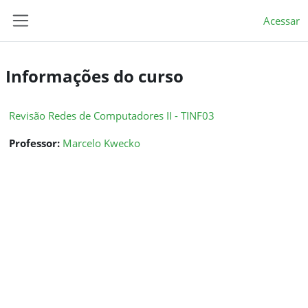
Ir para o conteúdo principal
Acessar
Painel lateral
Informações do curso
Revisão Redes de Computadores II - TINF03
Professor:
Marcelo Kwecko