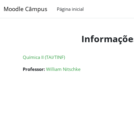
Ir para o conteúdo principal
Moodle Câmpus
Página inicial
Informaçõe
Química II (TAI/TINF)
Professor:
William Nitschke