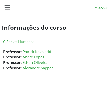
Ir para o conteúdo principal
Acessar
Painel lateral
Informações do curso
Ciências Humanas II
Professor:
Patrick Kovalscki
Professor:
Andre Lopes
Professor:
Edson Oliveira
Professor:
Alexandre Sapper