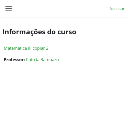
Ir para o conteúdo principal
Acessar
Painel lateral
Informações do curso
Matemática III copiar 2
Professor:
Patrcia Rampazo