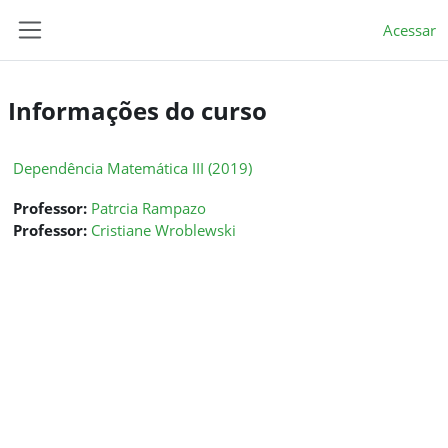
Ir para o conteúdo principal
Acessar
Painel lateral
Informações do curso
Dependência Matemática III (2019)
Professor:
Patrcia Rampazo
Professor:
Cristiane Wroblewski