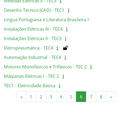
Medidas Elétricas II - TEC3
Desenho Técnico (CAD) - TEC1
Língua Portuguesa e Literatura Brasileira I
Instalações Elétricas III - TEC4
Instalações Elétricas II - TEC3
Eletropneumatica - TEC4
Automação Industrial - TEC4
Motores Monofásicos e Trifásicos - TEC 2
Máquinas Elétricas I - TEC 2
TEC1 - Eletricidade Básica
Página anterior
Página 1
Página 2
Página 3
Página 4
Página 5
Página 6
Página 7
Página 8
Próxima p
«
1
2
3
4
5
6
7
8
»