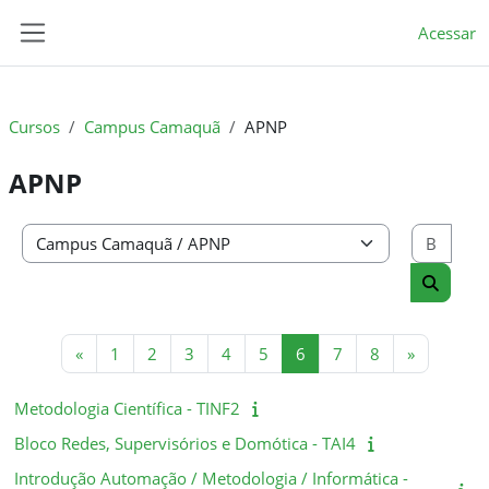
Ir para o conteúdo principal
Acessar
Painel lateral
Cursos
Campus Camaquã
APNP
APNP
Busc
Categorias de Cursos
Buscar 
Página anterior
Página 1
Página 2
Página 3
Página 4
Página 5
Página 6
Página 7
Página 8
Próxima p
«
1
2
3
4
5
6
7
8
»
Metodologia Científica - TINF2
Bloco Redes, Supervisórios e Domótica - TAI4
Introdução Automação / Metodologia / Informática -