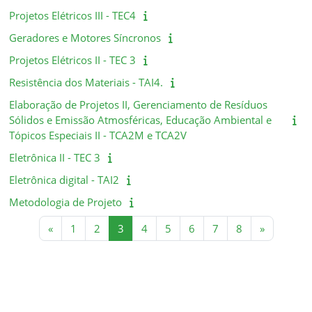
Projetos Elétricos III - TEC4
Geradores e Motores Síncronos
Projetos Elétricos II - TEC 3
Resistência dos Materiais - TAI4.
Elaboração de Projetos II, Gerenciamento de Resíduos
Sólidos e Emissão Atmosféricas, Educação Ambiental e
Tópicos Especiais II - TCA2M e TCA2V
Eletrônica II - TEC 3
Eletrônica digital - TAI2
Metodologia de Projeto
Página anterior
Página 1
Página 2
Página 3
Página 4
Página 5
Página 6
Página 7
Página 8
Próxima p
«
1
2
3
4
5
6
7
8
»