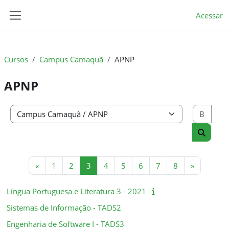
Ir para o conteúdo principal
Acessar
Painel lateral
Cursos
Campus Camaquã
APNP
APNP
Busc
Categorias de Cursos
Buscar 
Página anterior
Página 1
Página 2
Página 3
Página 4
Página 5
Página 6
Página 7
Página 8
Próxima p
«
1
2
3
4
5
6
7
8
»
Língua Portuguesa e Literatura 3 - 2021
Sistemas de Informação - TADS2
Engenharia de Software I - TADS3