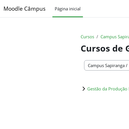
Ir para o conteúdo principal
Moodle Câmpus
Página inicial
Cursos
Campus Sapir
Cursos de 
Categorias de Cursos
Gestão da Produção I