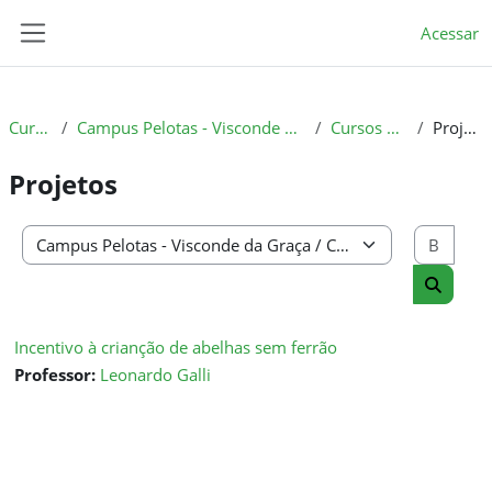
Ir para o conteúdo principal
Acessar
Painel lateral
Cursos
Campus Pelotas - Visconde da Graça
Cursos 2023
Projetos
Projetos
Busc
Categorias de Cursos
Buscar 
Incentivo à crianção de abelhas sem ferrão
Professor:
Leonardo Galli