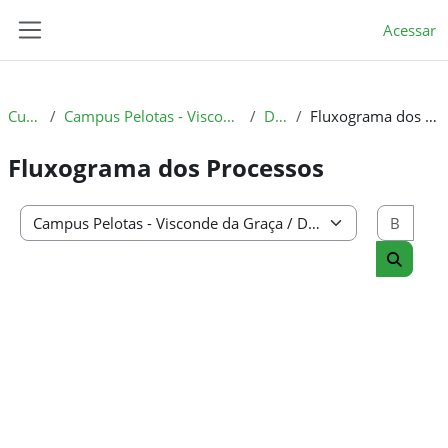
Ir para o conteúdo principal
Acessar
Painel lateral
Cursos
Campus Pelotas - Visconde da Graça
Diren
Fluxograma dos Processos
Fluxograma dos Processos
Busc
Categorias de Cursos
Buscar 